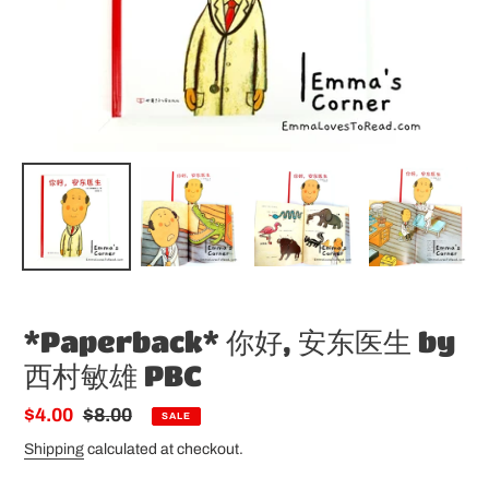
*Paperback* 你好, 安东医生 by
西村敏雄 PBC
Sale
$4.00
Regular
$8.00
SALE
price
price
Shipping
calculated at checkout.