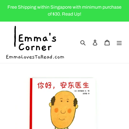
Skip
Free Shipping within Singapore with minimum purchase
to
of $30. Read Up!
content
Search
Log in
Cart