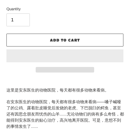
Quantity
ADD TO CART
Adding
product
这里是安东医生的动物医院，每天都有很多动物来看病。
to
your
在安东医生的动物医院，每天都有很多动物来看病——嗓子喊哑
cart
了的公鸡、露着肚皮睡觉后发烧的老虎、下巴脱臼的鳄鱼，甚至
还有因思念朋友而忧伤的山羊……无论动物们的病有多么奇怪，都
能得到安东医生的贴心治疗，高兴地离开医院。可是，意想不到
的事情发生了……